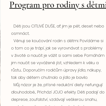
Program pro rodiny s dětm
Děti jsou CITLIVÉ DUŠE, ať jim je pět, deset nebo
osmnáct...
Věnuji se koučování rodin s dětmi. Povídáme si
o tom co je trápí, jak se vyrovnávat s problémy
v životě a naučit je vážit si sami sebe. Pomáhám
jim naučit se vyváženě jíst, vzhledem k věku a
růstu..... Doporučím rodičům úpravy jídla, nákupy,
tak aby dětem chutnalo a jídlo je bavilo.
Můj názor je že, přísné redukční diety nefungují
dlouhodobě,... Přichází JOJO efekty. Děti padají do
deprese, zoufalství, vzdávají veškerou snahu,