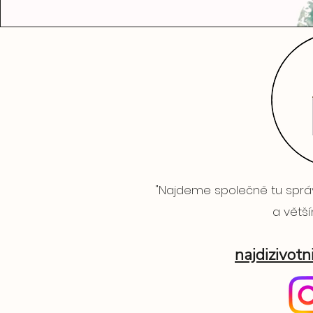
"Najdeme společně tu správ
a větš
najdizivot