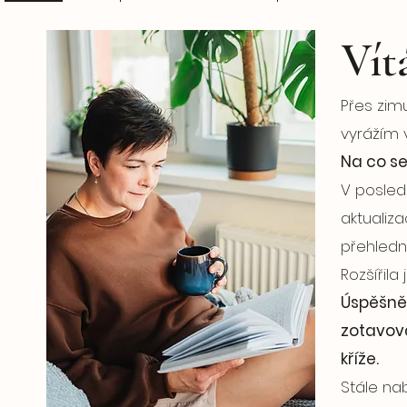
Vít
​Přes zi
vyrážím 
Na co se
V posled
aktualiz
přehledn
Rozšířila
Úspěšně 
zotavova
kříže.
Stále nab